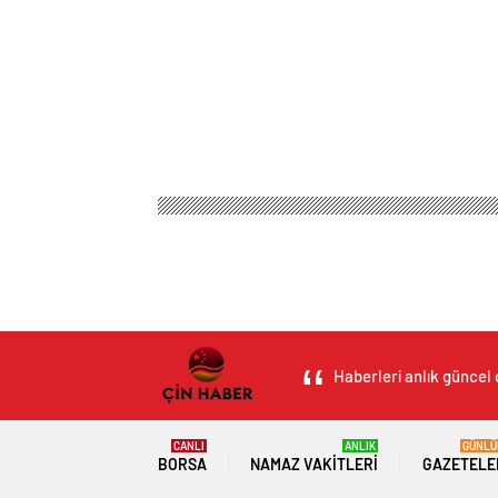
Haberleri anlık güncel 
CANLI
ANLIK
GÜNLÜ
BORSA
NAMAZ VAKITLERI
GAZETELE