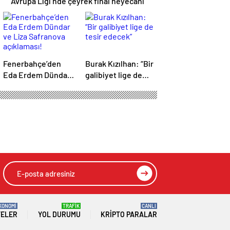
Avrupa Ligi’nde çeyrek final heyecanı
Fenerbahçe’den
Burak Kızılhan: “Bir
Eda Erdem Dündar
galibiyet lige de
ve Liza Safranova
tesir edecek”
açıklaması!
KONOMİ
TRAFİK
CANLI
TELER
YOL DURUMU
KRIPTO PARALAR