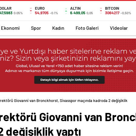
DOLAR
EURO
ALTIN
BITCOIN
47,5983
54,9705
6.499,05
3064217
0.05%
-0.1%
0,05
-0,50%
Ekonomi
Spor
Kadın
Foto Galeri
Videolar
irektörü Giovanni van Bronckhorst, Sivasspor maçında kadroda 2 değişiklik
irektörü Giovanni van Bronc
değişiklik yaptı