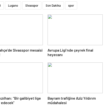
l
Lugano
Sivasspor
Son Dakika
spor
hçe’de Sivasspor mesaisi
Avrupa Ligi’nde çeyrek final
!
heyecanı
zılhan: “Bir galibiyet lige
Bayram trafiğine Aziz Yıldırım
r edecek”
müdahalesi