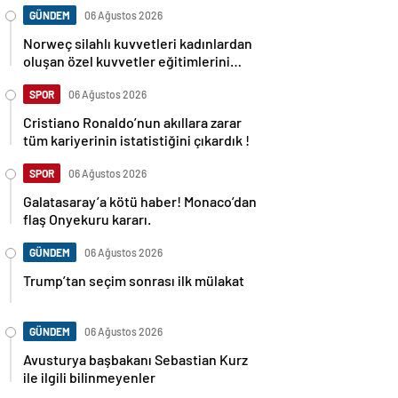
GÜNDEM
06 Ağustos 2026
Norweç silahlı kuvvetleri kadınlardan
oluşan özel kuvvetler eğitimlerini
başlattı.
SPOR
06 Ağustos 2026
Cristiano Ronaldo’nun akıllara zarar
tüm kariyerinin istatistiğini çıkardık !
SPOR
06 Ağustos 2026
Galatasaray’a kötü haber! Monaco’dan
flaş Onyekuru kararı.
GÜNDEM
06 Ağustos 2026
Trump’tan seçim sonrası ilk mülakat
GÜNDEM
06 Ağustos 2026
Avusturya başbakanı Sebastian Kurz
ile ilgili bilinmeyenler