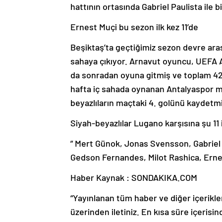
hattının ortasında Gabriel Paulista ile bi
Ernest Muçi bu sezon ilk kez 11’de
Beşiktaş’ta geçtiğimiz sezon devre aras
sahaya çıkıyor. Arnavut oyuncu, UEFA 
da sonradan oyuna gitmiş ve toplam 42 
hafta iç sahada oynanan Antalyaspor m
beyazlıların maçtaki 4. golünü kaydetmi
Siyah-beyazlılar Lugano karşısına şu 11 i
” Mert Günok, Jonas Svensson, Gabriel 
Gedson Fernandes, Milot Rashica, Erne
Haber Kaynak : SONDAKIKA.COM
“Yayınlanan tüm haber ve diğer içerikler i
üzerinden iletiniz. En kısa süre içerisin