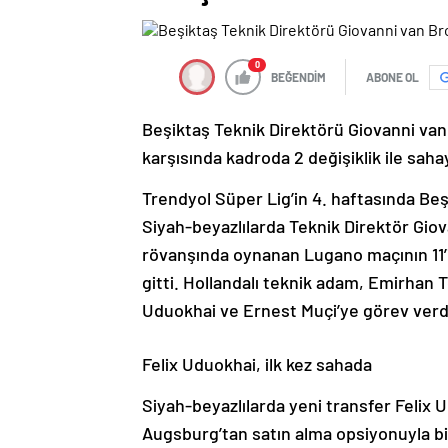
0
BEĞENDİM
ABONE OL
Beşiktaş Teknik Direktörü Giovanni van
karşısında kadroda 2 değişiklik ile sahay
Trendyol Süper Lig’in 4. haftasında Beşi
Siyah-beyazlılarda Teknik Direktör Gio
rövanşında oynanan Lugano maçının 11’i
gitti. Hollandalı teknik adam, Emirhan T
Uduokhai ve Ernest Muçi’ye görev verd
Felix Uduokhai, ilk kez sahada
Siyah-beyazlılarda yeni transfer Felix 
Augsburg’tan satın alma opsiyonuyla bir