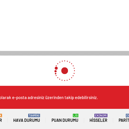
olarak e-posta adresiniz üzerinden takip edebilirsiniz.
K
TAHMİNİ
LİG
EKONOMİ
E
R
HAVA DURUMU
PUAN DURUMU
HISSELER
PARI