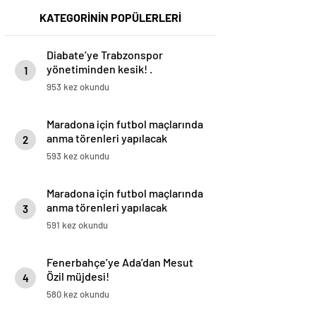
KATEGORİNİN POPÜLERLERİ
Diabate’ye Trabzonspor
yönetiminden kesik! .
1
953 kez okundu
Maradona için futbol maçlarında
anma törenleri yapılacak
2
593 kez okundu
Maradona için futbol maçlarında
anma törenleri yapılacak
3
591 kez okundu
Fenerbahçe’ye Ada’dan Mesut
Özil müjdesi!
4
580 kez okundu