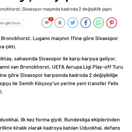
0
News
 Bronckhorst, Lugano maçının 11’ine göre Sivasspor
a çıktı.
ktaş, sahasında Sivasspor ile karşı karşıya geliyor.
vanni van Bronckhorst, UEFA Avrupa Ligi Play-off Turu
ne göre Sivasspor karşısında kadroda 2 değişikliğe
opçu ile Semih Kılıçsoy’un yerine yeni transfer Felix
i.
Uduokhai, ilk kez forma giydi. Bundesliga ekiplerinden
likte kiralık olarak kadroya katılan Uduokhai, defans