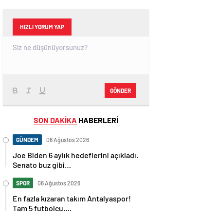
HIZLI YORUM YAP
GÖNDER
SON DAKİKA
HABERLERİ
GÜNDEM
06 Ağustos 2026
Joe Biden 6 aylık hedeflerini açıkladı.
Senato buz gibi…
SPOR
06 Ağustos 2026
En fazla kızaran takım Antalyaspor!
Tam 5 futbolcu….