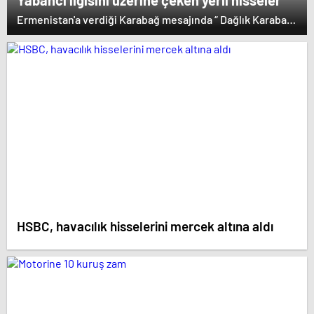
Yabancı ilgisini üzerine çeken yerli hisseler
Ermenistan'a verdiği Karabağ mesajında “ Dağlık Karabağ
ve çevresindeki bölgeler Azerbaycan Cumhuriyeti'nin
ayrılmaz bir parçasıdır” dedi. İstifa çağrılarını kabul
etmeyen Başbakan Paşinyan Dağlık karabağ'ın sözde
lideri Arayik Harutyunyan'la görüştü. Ermenistan'a verdiği
desteği saklamayan Fransa Cumhurbaşkanı Macron ise
dikkat çeken bir ziyaret gerçekleştirdi.
HSBC, havacılık hisselerini mercek altına aldı