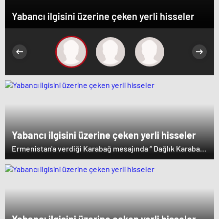
Yabancı ilgisini üzerine çeken yerli hisseler
Yabancı ilgisini üzerine çeken yerli hisseler
Ermenistan'a verdiği Karabağ mesajında “ Dağlık Karabağ
ve çevresindeki bölgeler Azerbaycan Cumhuriyeti'nin
ayrılmaz bir parçasıdır” dedi. İstifa çağrılarını kabul
etmeyen Başbakan Paşinyan Dağlık karabağ'ın sözde
lideri Arayik Harutyunyan'la görüştü. Ermenistan'a verdiği
desteği saklamayan Fransa Cumhurbaşkanı Macron ise
dikkat çeken bir ziyaret gerçekleştirdi.