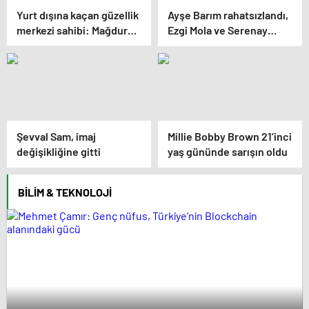
Yurt dışına kaçan güzellik
Ayşe Barım rahatsızlandı,
merkezi sahibi: Mağdur
Ezgi Mola ve Serenay
oldum
Sarıkaya isyan etti
Şevval Sam, imaj
Millie Bobby Brown 21’inci
değişikliğine gitti
yaş gününde sarışın oldu
BILIM & TEKNOLOJI