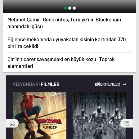
Mehmet Çamır: Genç nüfus, Türkiye’nin Blockchain
alanındaki gücü
Eğlence mekanında uyuyakalan kişinin kartından 370
bin lira çekildi
Çin’in ticaret savaşındaki en büyük kozu: Toprak
elementleri
VİZYONDAKİ
FİLMLER
DİĞER FİLMLER