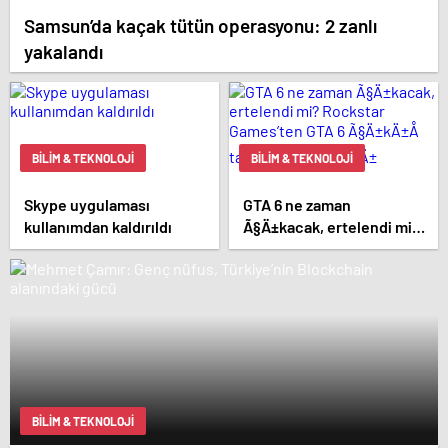
Samsun’da kaçak tütün operasyonu: 2 zanlı
yakalandı
BILIM & TEKNOLOJI
BILIM & TEKNOLOJI
Skype uygulaması
GTA 6 ne zaman
kullanımdan kaldırıldı
Ã§Ä±kacak, ertelendi mi?
Rockstar Games’ten GTA
6 Ã§Ä±kÄ±Å tarihi
aÃ§Ä±klamasÄ±
BILIM & TEKNOLOJI